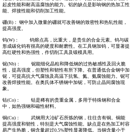
起皮性能和耐高温腐蚀的能力。铝的缺点是影响钢的热加工性
能、焊接性能和切削加工性能。
硼(B)： 钢中加入微量的硼就可改善钢的致密性和热轧性能，
提高强度。
钨(W)： 钨熔点高，比重大，是贵生的合金元素。钨与碳
形成碳化钨有很高的硬度和耐磨性。在工具钢加钨，可显著提
高红硬性和热强性，作切削工具及锻模具用。
铌(Nb)： 铌能细化晶粒和降低钢的过热敏感性及回火脆
性，提高强度，但塑性和韧性有所下降。在普通低合金钢中加
铌，可提高抗大气腐蚀及高温下抗氢、氮、氨腐蚀能力。铌可
改善焊接性能。在奥氏体不锈钢中加铌，可防止晶间腐蚀现
象。
钴(Co)： 钴是稀有的贵重金属，多用于特殊钢和合金
中，如热强钢和磁性材料。
铜(Cu)： 武钢用大冶矿石所炼的钢，往往含有铜。铜能
提高强度和韧性，特别是大气腐蚀性能。缺点是在热加工时容
易产生热脆，铜含量超过0.5%塑性显著降低。当铜含量小于