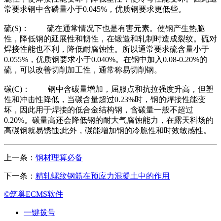
常要求钢中含磷量小于0.045%，优质钢要求更低些。
硫(S)： 硫在通常情况下也是有害元素。使钢产生热脆
性，降低钢的延展性和韧性，在锻造和轧制时造成裂纹。硫对
焊接性能也不利，降低耐腐蚀性。所以通常要求硫含量小于
0.055%，优质钢要求小于0.040%。在钢中加入0.08-0.20%的
硫，可以改善切削加工性，通常称易切削钢。
碳(C)： 钢中含碳量增加，屈服点和抗拉强度升高，但塑
性和冲击性降低，当碳含量超过0.23%时，钢的焊接性能变
坏，因此用于焊接的低合金结构钢，含碳量一般不超过
0.20%。碳量高还会降低钢的耐大气腐蚀能力，在露天料场的
高碳钢就易锈蚀;此外，碳能增加钢的冷脆性和时效敏感性。
上一条：
钢材理算必备
下一条：
精轧螺纹钢筋在预应力混凝土中的作用
©筑巢ECMS软件
一键拨号