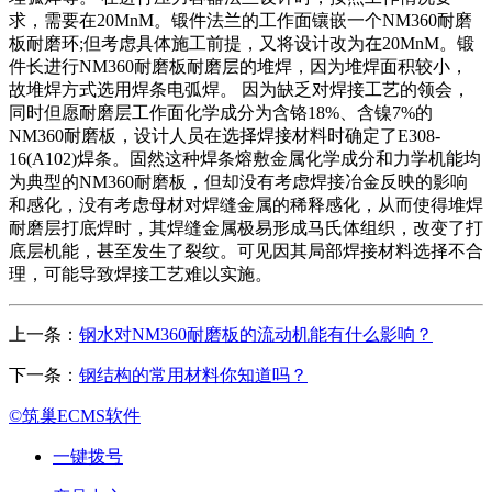
求，需要在20MnM。锻件法兰的工作面镶嵌一个NM360耐磨
板耐磨环;但考虑具体施工前提，又将设计改为在20MnM。锻
件长进行NM360耐磨板耐磨层的堆焊，因为堆焊面积较小，
故堆焊方式选用焊条电弧焊。 因为缺乏对焊接工艺的领会，
同时但愿耐磨层工作面化学成分为含铬18%、含镍7%的
NM360耐磨板，设计人员在选择焊接材料时确定了E308-
16(A102)焊条。固然这种焊条熔敷金属化学成分和力学机能均
为典型的NM360耐磨板，但却没有考虑焊接冶金反映的影响
和感化，没有考虑母材对焊缝金属的稀释感化，从而使得堆焊
耐磨层打底焊时，其焊缝金属极易形成马氏体组织，改变了打
底层机能，甚至发生了裂纹。可见因其局部焊接材料选择不合
理，可能导致焊接工艺难以实施。
上一条：
钢水对NM360耐磨板的流动机能有什么影响？
下一条：
钢结构的常用材料你知道吗？
©筑巢ECMS软件
一键拨号