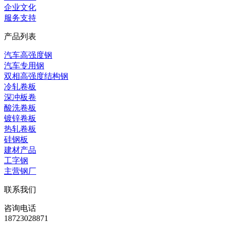
企业文化
服务支持
产品列表
汽车高强度钢
汽车专用钢
双相高强度结构钢
冷轧卷板
深冲板卷
酸洗卷板
镀锌卷板
热轧卷板
硅钢板
建材产品
工字钢
主营钢厂
联系我们
咨询电话
18723028871