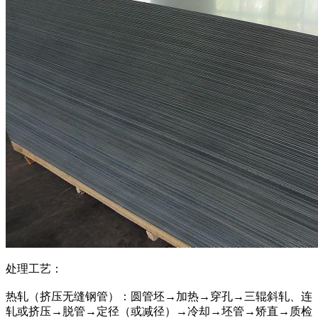
处理工艺：
热轧（挤压无缝钢管）：圆管坯→加热→穿孔→三辊斜轧、连
轧或挤压→脱管→定径（或减径）→冷却→坯管→矫直→质检