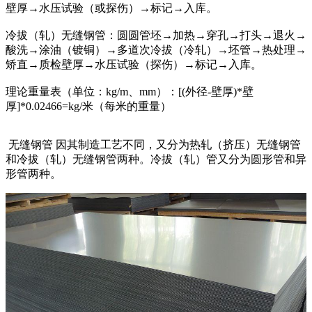
壁厚→水压试验（或探伤）→标记→入库。
冷拔（轧）无缝钢管：圆圆管坯→加热→穿孔→打头→退火→
酸洗→涂油（镀铜）→多道次冷拔（冷轧）→坯管→热处理→
矫直→质检壁厚→水压试验（探伤）→标记→入库。
理论重量表（单位：kg/m、mm）：[(外径-壁厚)*壁
厚]*0.02466=kg/米（每米的重量）
无缝钢管 因其制造工艺不同，又分为热轧（挤压）无缝钢管
和冷拔（轧）无缝钢管两种。冷拔（轧）管又分为圆形管和异
形管两种。